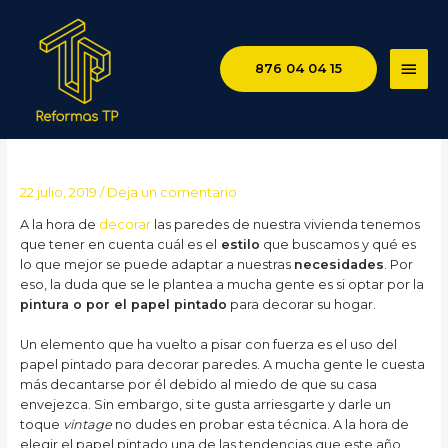
MEN
876 04 04 15
PRIN
¿Pintura o papel pintado?
22 julio, 2019
/
Deja un comentario
A la hora de
decorar
las paredes de nuestra vivienda tenemos
que tener en cuenta cuál es el
estilo
que buscamos y qué es
lo que mejor se puede adaptar a nuestras
necesidades
. Por
eso, la duda que se le plantea a mucha gente es si optar por la
pintura o por el papel pintado
para decorar su hogar.
Un elemento que ha vuelto a pisar con fuerza es el uso del
papel pintado para decorar paredes. A mucha gente le cuesta
más decantarse por él debido al miedo de que su casa
envejezca. Sin embargo, si te gusta arriesgarte y darle un
toque
vintage
no dudes en probar esta técnica. A la hora de
elegir el papel pintado una de las tendencias que este año