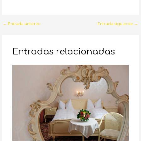
Navegación
←
Entrada anterior
Entrada siguiente
→
de
entradas
Entradas relacionadas