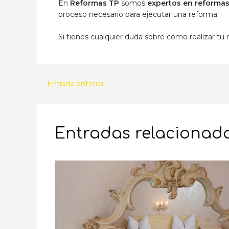
En
Reformas TP
somos
expertos en reformas
proceso necesario para ejecutar una reforma.
Si tienes cualquier duda sobre cómo realizar t
Navegación
←
Entrada anterior
de
entradas
Entradas relacionad