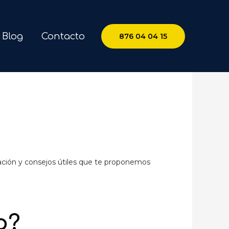
Blog
Contacto
876 04 04 15
rmación y consejos útiles que te proponemos
o?