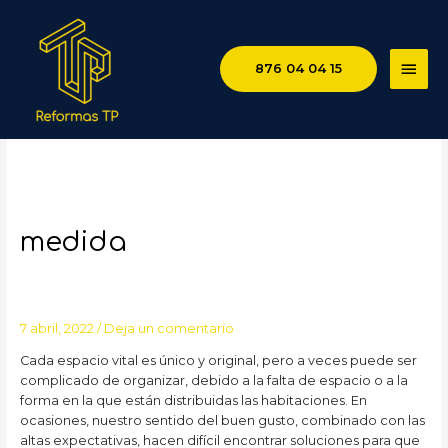
MEN
876 04 04 15
PRIN
Ventajas de los muebles a
medida
7 abril, 2022
/
Deja un comentario
Cada espacio vital es único y original, pero a veces puede ser
complicado de organizar, debido a la falta de espacio o a la
forma en la que están distribuidas las habitaciones. En
ocasiones, nuestro sentido del buen gusto, combinado con las
altas expectativas, hacen difícil encontrar soluciones para que