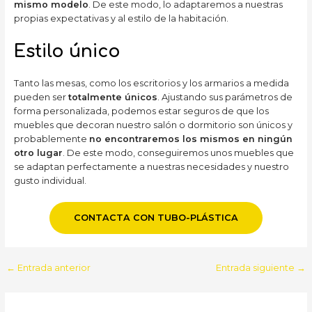
mismo modelo
. De este modo, lo adaptaremos a nuestras
propias expectativas y al estilo de la habitación.
Estilo único
Tanto las mesas, como los escritorios y los armarios a medida
pueden ser
totalmente únicos
. Ajustando sus parámetros de
forma personalizada, podemos estar seguros de que los
muebles que decoran nuestro salón o dormitorio son únicos y
probablemente
no encontraremos los mismos en ningún
otro lugar
. De este modo, conseguiremos unos muebles que
se adaptan perfectamente a nuestras necesidades y nuestro
gusto individual.
CONTACTA CON TUBO-PLÁSTICA
Navegación
←
Entrada anterior
Entrada siguiente
→
de
entradas