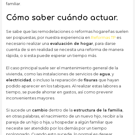
familiar.
Cómo saber cuándo actuar.
Se sabe que las remodelaciones o reformas hogareñas suelen
ser pospuestas, por nuestra experiencia en
Reformas TP
es
necesario realizar una
evaluación de hogar
, para darse
cuenta de si en realidad se necesita una reforma de manera
rápida, o si esta puede esperar un tiempo más.
El caso principal suele ser el mantenimiento general de la
vivienda, como las instalaciones de servicios de
agua
, y
electricidad
, o incluso la reparación de
fisuras
que hayan
podido aparecer en los tabiques. Al realizar estas labores a
tiempo, se puede ahorrar en gastos, así como prevenir
inconvenientes mayores.
Si sucede un
cambio
dentro de la
estructura de la familia
,
en otras palabras, el nacimiento de un nuevo hijo, recibir a la
pareja de un hijo o hija, u hospedar a algún familiar que
necesite ser atendido por los demás por un tiempo
prolongado. Cuando esto sucede, lo normal es desear