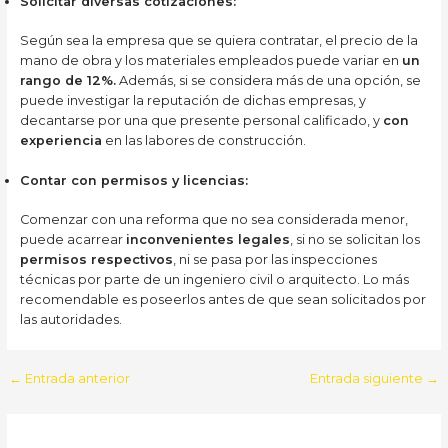
Solicitar diversas cotizaciones:
Según sea la empresa que se quiera contratar, el precio de la
mano de obra y los materiales empleados puede variar en
un
rango de 12%.
Además, si se considera más de una opción, se
puede investigar la reputación de dichas empresas, y
decantarse por una que presente personal calificado, y
con
experiencia
en las labores de construcción.
Contar con permisos y licencias:
Comenzar con una reforma que no sea considerada menor,
puede acarrear
inconvenientes legales
, si no se solicitan los
permisos respectivos
, ni se pasa por las inspecciones
técnicas por parte de un ingeniero civil o arquitecto. Lo más
recomendable es poseerlos antes de que sean solicitados por
las autoridades.
Navegación
←
Entrada anterior
Entrada siguiente
→
de
entradas