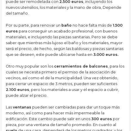
puede ser remodelada con
2.500 euros
, incluyendo los
nuevos utensilios, los materiales y la mano de obra, Depende
del tamaño.
Por su parte, para renovar un
baño
no hace falta más de
1.500
euros
para conseguir un acabado profesional, con buenos
materiales, e incluyendo las piezas sanitarias. Pero se debe
saber que mientras más lujoso el baño y los materiales, mayor
será el precio, de hecho, según las baldosas y piezas sanitarias
que se deseen, este puede ubicarse hasta en
3.000 euros.
Otro muy popular son los
cerramientos de balcones
, para los
cuales se necesita primero el permiso de la asociación de
vecinos, así como el de la municipalidad. Una vez obtenido,
para cerrar un espacio de 3 metros, pueden ser suficientes
2.100 euros
, pero los materiales a usar y el espacio a cubrir,
puede alzar el precio.
Las
ventanas
pueden ser cambiadas para dar un toque más
moderno, así como para hacer más impermeable la
edificación. Este cambio puede salir en unos
300 euros
por
pieza, por una ventana de tamaño promedio. En cuanto al
suelo
de una casa, dependerá de los metros cuadrados, y los