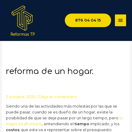
MEN
876 04 04 15
PRIN
Tips para afrontar la
reforma de un hogar.
2 octubre, 2020
/
Deja un comentario
Siendo una de las actividades más molestas por las que se
puede pasar, cuando se es dueño de un hogar, existe la
posibilidad de que se deje pasar por un largo tiempo, pero
lo
mejor es afrontarla
, entendiendo el
tiempo
implicado, y los
costos
que esta va a representar sobre el presupuesto