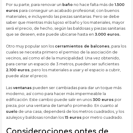
Por su parte, para renovar un
baño
no hace falta más de
1.500
euros
para conseguir un acabado profesional, con buenos
materiales, e incluyendo las piezas sanitarias. Pero se debe
saber que mientras más lujoso el baño y los materiales, mayor
será el precio, de hecho, según las baldosas y piezas sanitarias
que se deseen, este puede ubicarse hasta en
3.000 euros.
Otro muy popular son los
cerramientos de balcones
, para los
cuales se necesita primero el permiso de la asociación de
vecinos, así como el de la municipalidad. Una vez obtenido,
para cerrar un espacio de 3 metros, pueden ser suficientes
2.100 euros
, pero los materiales a usar y el espacio a cubrir,
puede alzar el precio.
Las
ventanas
pueden ser cambiadas para dar un toque más
moderno, así como para hacer más impermeable la
edificación. Este cambio puede salir en unos
300 euros
por
pieza, por una ventana de tamaño promedio. En cuanto al
suelo
de una casa, dependerá de los metros cuadrados, y los
azulejos y baldosas rondan los
15 euros
por metro cuadrado.
Consideraciones antes de