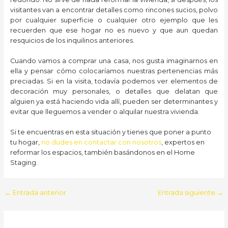
visitantes van a encontrar detalles como rincones sucios, polvo
por cualquier superficie o cualquier otro ejemplo que les
recuerden que ese hogar no es nuevo y que aun quedan
resquicios de los inquilinos anteriores.
Cuando vamos a comprar una casa, nos gusta imaginarnos en
ella y pensar cómo colocaríamos nuestras pertenencias más
preciadas. Si en la visita, todavía podemos ver elementos de
decoración muy personales, o detalles que delatan que
alguien ya está haciendo vida allí, pueden ser determinantes y
evitar que lleguemos a vender o alquilar nuestra vivienda.
Si te encuentras en esta situación y tienes que poner a punto
tu hogar,
no dudes en contactar con nosotros
, expertos en
reformar los espacios, también basándonos en el Home
Staging.
Navegación
←
Entrada anterior
Entrada siguiente
→
de
entradas