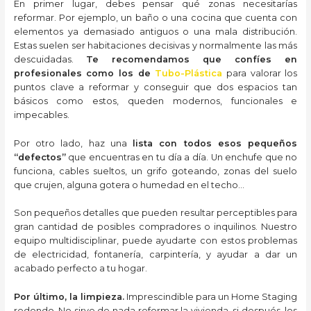
En primer lugar, debes pensar qué zonas necesitarías
reformar. Por ejemplo, un baño o una cocina que cuenta con
elementos ya demasiado antiguos o una mala distribución.
Estas suelen ser habitaciones decisivas y normalmente las más
descuidadas.
Te recomendamos que confíes en
profesionales como los de
Tubo-Plástica
para valorar los
puntos clave a reformar y conseguir que dos espacios tan
básicos como estos, queden modernos, funcionales e
impecables.
Por otro lado, haz una
lista con todos esos pequeños
“defectos”
que encuentras en tu día a día. Un enchufe que no
funciona, cables sueltos, un grifo goteando, zonas del suelo
que crujen, alguna gotera o humedad en el techo…
Son pequeños detalles que pueden resultar perceptibles para
gran cantidad de posibles compradores o inquilinos. Nuestro
equipo multidisciplinar, puede ayudarte con estos problemas
de electricidad, fontanería, carpintería, y ayudar a dar un
acabado perfecto a tu hogar.
Por último, la limpieza.
Imprescindible para un Home Staging
redondo. No sirve de nada reformar la vivienda, si después, los