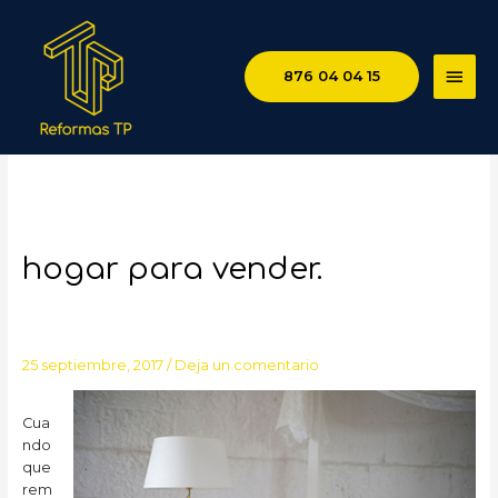
MEN
876 04 04 15
PRIN
Home Staging o reformar tu
hogar para vender.
25 septiembre, 2017
/
Deja un comentario
Cua
ndo
que
rem