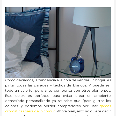
Como decíamos, la tendencia a la hora de vender un hogar, es
pintar todas las paredes y techos de blancos. Y puede ser
todo un acierto, pero si se compensa con otros elementos.
Este color, es perfecto para evitar crear un ambiente
demasiado personalizado ya se sabe que “para gustos los
colores” y podemos perder compradores por usar
gamas
cromáticas fuera de lo común
. Ahora bien, esto no quiere decir