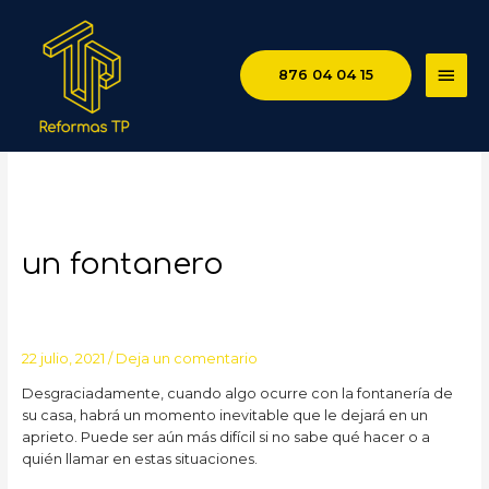
MEN
876 04 04 15
PRIN
Consejos para contratar a
un fontanero
22 julio, 2021
/
Deja un comentario
Desgraciadamente, cuando algo ocurre con la fontanería de
su casa, habrá un momento inevitable que le dejará en un
aprieto. Puede ser aún más difícil si no sabe qué hacer o a
quién llamar en estas situaciones.