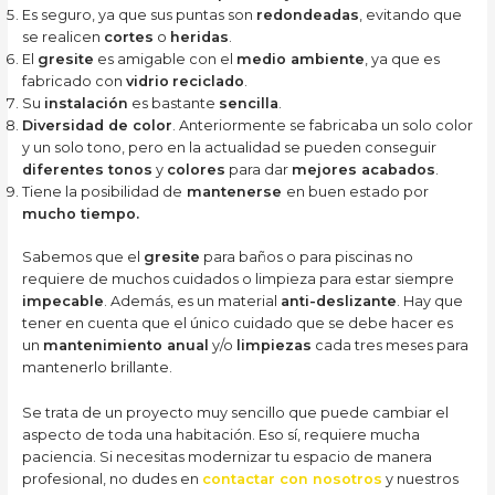
Es seguro, ya que sus puntas son
redondeadas
, evitando que
se realicen
cortes
o
heridas
.
El
gresite
es amigable con el
medio ambiente
, ya que es
fabricado con
vidrio
reciclado
.
Su
instalación
es bastante
sencilla
.
Diversidad de color
. Anteriormente se fabricaba un solo color
y un solo tono, pero en la actualidad se pueden conseguir
diferentes tonos
y
colores
para dar
mejores acabados
.
Tiene la posibilidad de
mantenerse
en buen estado por
mucho tiempo.
Sabemos que el
gresite
para baños o para piscinas no
requiere de muchos cuidados o limpieza para estar siempre
impecable
. Además, es un material
anti-deslizante
. Hay que
tener en cuenta que el único cuidado que se debe hacer es
un
mantenimiento anual
y/o
limpiezas
cada tres meses para
mantenerlo brillante.
Se trata de un proyecto muy sencillo que puede cambiar el
aspecto de toda una habitación. Eso sí, requiere mucha
paciencia. Si necesitas modernizar tu espacio de manera
profesional, no dudes en
contactar con nosotros
y nuestros