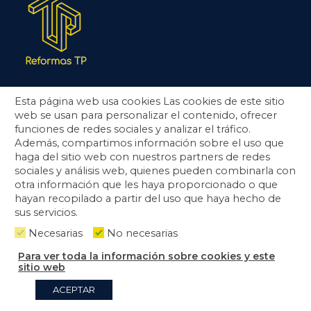
Arquitectura
Esta página web usa cookies Las cookies de este sitio
Reformas integrales
web se usan para personalizar el contenido, ofrecer
Reformas de locales y oficinas
funciones de redes sociales y analizar el tráfico.
Rehabilitación de fachadas y comunidades
Además, compartimos información sobre el uso que
haga del sitio web con nuestros partners de redes
sociales y análisis web, quienes pueden combinarla con
Albañilería
otra información que les haya proporcionado o que
Carpintería
hayan recopilado a partir del uso que haya hecho de
Climatización
sus servicios.
Electricidad
Necesarias
No necesarias
Para ver toda la información sobre cookies y este
CONTÁCTANOS
sitio web
ACEPTAR
Tubo-Plástica
Calle, Av. Pablo Gargallo, 65,
50003
Zaragoza
,
España