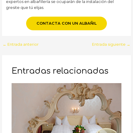
expertos en albañílería se ocuparán de la instalación del
gresite que tú elijas.
CONTACTA CON UN ALBAÑIL
Navegación
←
Entrada anterior
Entrada siguiente
→
de
entradas
Entradas relacionadas