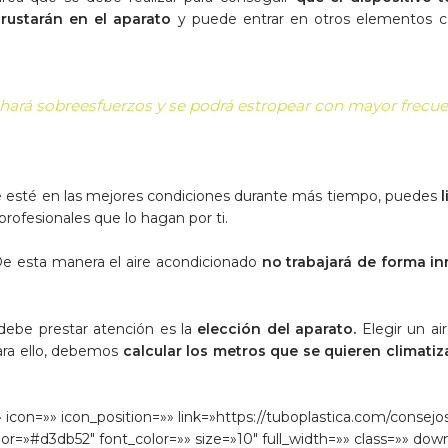
crustarán en el aparato
y puede entrar en otros elementos cau
 hará sobreesfuerzos y se podrá estropear con mayor frecue
ire esté en las mejores condiciones durante más tiempo, puedes
l
ofesionales que lo hagan por ti.
e esta manera el aire acondicionado
no trabajará de forma in
 debe prestar atención es la
elección del aparato.
Elegir un ai
ara ello, debemos
calcular los metros que se quieren climatiz
 icon=»» icon_position=»» link=»https://tuboplastica.com/consejos
or=»#d3db52″ font_color=»» size=»10″ full_width=»» class=»» dow