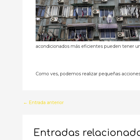
acondicionados más eficientes pueden tener un p
Como ves, podemos realizar pequeñas acciones 
Navegación
←
Entrada anterior
de
entradas
Entradas relacionad