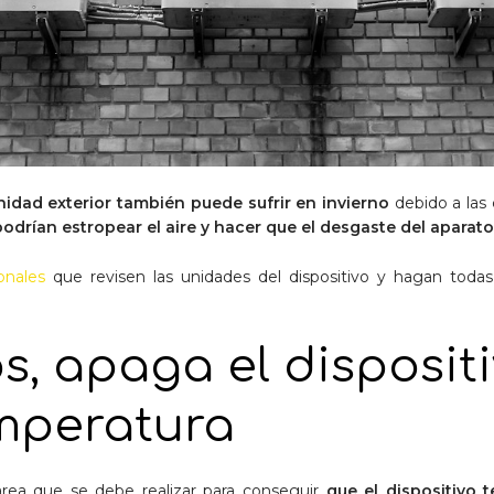
nidad exterior también puede sufrir en invierno
debido a las
podrían estropear el aire y hacer que el desgaste del apara
onales
que revisen las unidades del dispositivo y hagan toda
os, apaga el disposit
emperatura
rea que se debe realizar para conseguir
que el dispositivo 