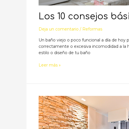
Los 10 consejos bá
Deja un comentario
/
Reformas
Un baño viejo o poco funcional a día de hoy
correctamente o excesiva incomodidad a la ho
estilo o diseño de tu baño
Los
Leer más »
10
consejos
básicos
para
reformar
tu
baño