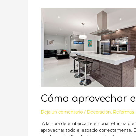
un
efecto
loft
con
ladrillos
de
imitación.
Cómo aprovechar el
Deja un comentario
/
Decoración
,
Reformas
A la hora de embarcarte en una reforma o en 
aprovechar todo el espacio correctamente. E