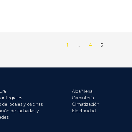
1
…
4
5
ura
Albañilería
 integrales
Carpintería
de locales y oficinas
Climatización
ación de fachadas y
Electricidad
ades