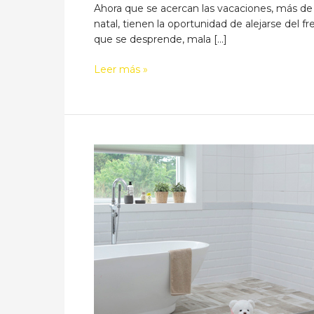
Ahora que se acercan las vacaciones, más de 
natal, tienen la oportunidad de alejarse del
que se desprende, mala […]
Renovación
Leer más »
de
la
casa
de
pueblo
en
verano