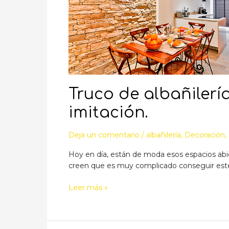
Truco de albañilería
imitación.
Deja un comentario
/
albañilería
,
Decoración
,
Hoy en día, están de moda esos espacios abier
creen que es muy complicado conseguir este e
Truco
Leer más »
de
albañilería,
consigue